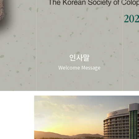
인사말
Welcome Message